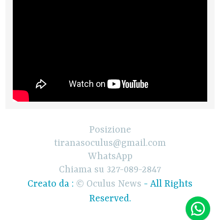
Posizione
tiranasoculus@gmail.com
WhatsApp
Chiama su 327-089-2847
Creato da :
© Oculus News
- All Rights
Reserved.