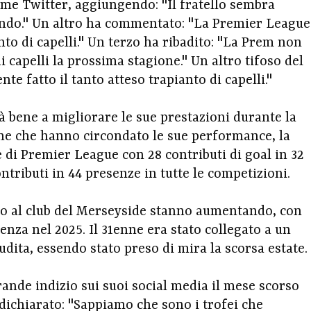
me Twitter, aggiungendo: "Il fratello sembra
ando." Un altro ha commentato: "La Premier League
nto di capelli." Un terzo ha ribadito: "La Prem non
di capelli la prossima stagione." Un altro tifoso del
te fatto il tanto atteso trapianto di capelli."
à bene a migliorare le sue prestazioni durante la
che che hanno circondato le sue performance, la
e di Premier League con 28 contributi di goal in 32
ntributi in 44 presenze in tutte le competizioni.
ano al club del Merseyside stanno aumentando, con
denza nel 2025. Il 31enne era stato collegato a un
dita, essendo stato preso di mira la scorsa estate.
ande indizio sui suoi social media il mese scorso
 dichiarato: "Sappiamo che sono i trofei che