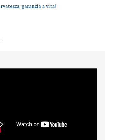
rvatezza, garanzia a vita!
E